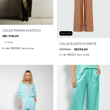
CALÇA PIJAMA ELÁSTICO
50
%
OFF
R$1.798,00
2 cores
CALÇA ELÁSTICO PAETE
6
x de
R$299,67
sem juros
R$799,00
R$399,50
3
x de
R$133,17
sem juros