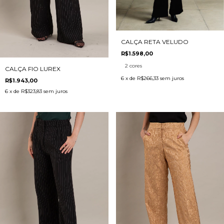
CALÇA RETA VELUDO
R$1.598,00
2 cores
CALÇA FIO LUREX
6
x de
R$266,33
sem juros
R$1.943,00
6
x de
R$323,83
sem juros