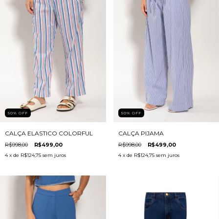
50
%
OFF
50
%
OFF
CALÇA ELASTICO COLORFUL
CALÇA PIJAMA
R$998,00
R$499,00
R$998,00
R$499,00
4
x de
R$124,75
sem juros
4
x de
R$124,75
sem juros