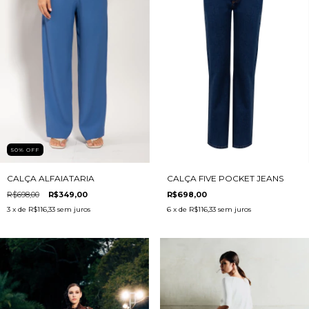
50
%
OFF
CALÇA ALFAIATARIA
CALÇA FIVE POCKET JEANS
R$698,00
R$349,00
R$698,00
3
x de
R$116,33
sem juros
6
x de
R$116,33
sem juros