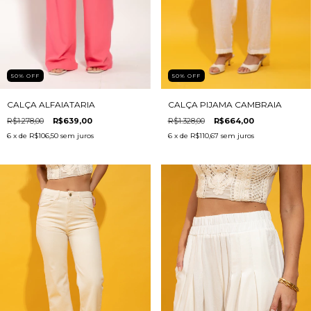
50
%
OFF
50
%
OFF
CALÇA ALFAIATARIA
CALÇA PIJAMA CAMBRAIA
R$1.278,00
R$639,00
R$1.328,00
R$664,00
6
x de
R$106,50
sem juros
6
x de
R$110,67
sem juros