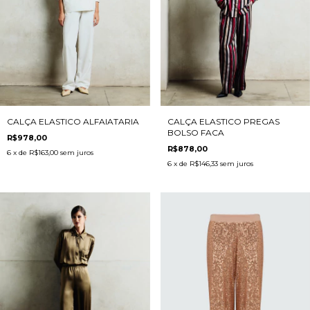
CALÇA ELASTICO PREGAS
CALÇA ELASTICO ALFAIATARIA
BOLSO FACA
R$978,00
R$878,00
6
x de
R$163,00
sem juros
6
x de
R$146,33
sem juros