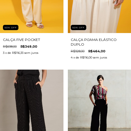
50
%
OFF
50
%
OFF
CALÇA FIVE POCKET
CALÇA PIJAMA ELÁSTICO
DUPLO
R$698,00
R$349,00
R$928,00
R$464,00
3
x de
R$116,33
sem juros
4
x de
R$116,00
sem juros