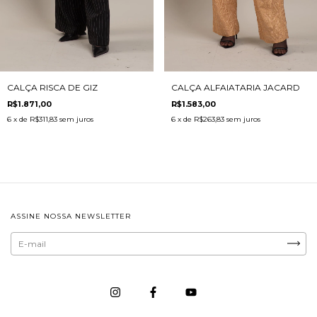
CALÇA RISCA DE GIZ
CALÇA ALFAIATARIA JACARD
R$1.871,00
R$1.583,00
6
x de
R$311,83
sem juros
6
x de
R$263,83
sem juros
ASSINE NOSSA NEWSLETTER