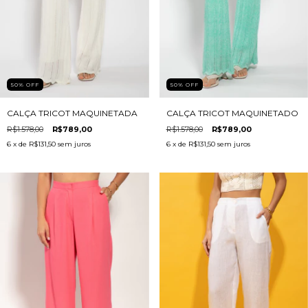
50
%
OFF
50
%
OFF
CALÇA TRICOT MAQUINETADA
CALÇA TRICOT MAQUINETADO
R$1.578,00
R$789,00
R$1.578,00
R$789,00
6
x de
R$131,50
sem juros
6
x de
R$131,50
sem juros