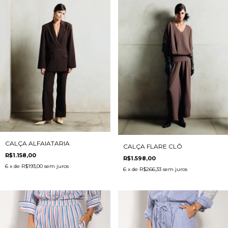
CALÇA ALFAIATARIA
CALÇA FLARE CLÔ
R$1.158,00
R$1.598,00
6
x de
R$193,00
sem juros
6
x de
R$266,33
sem juros