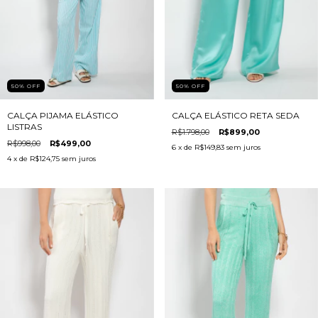
50
%
OFF
50
%
OFF
CALÇA PIJAMA ELÁSTICO
CALÇA ELÁSTICO RETA SEDA
LISTRAS
R$1.798,00
R$899,00
R$998,00
R$499,00
6
x de
R$149,83
sem juros
4
x de
R$124,75
sem juros